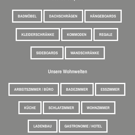
BADMÖBEL
DACHSCHRÄGEN
HÄNGEBOARDS
KLEIDERSCHRÄNKE
KOMMODEN
REGALE
SIDEBOARDS
WANDSCHRÄNKE
Unsere Wohnwelten
ARBEITSZIMMER / BÜRO
BADEZIMMER
ESSZIMMER
KÜCHE
SCHLAFZIMMER
WOHNZIMMER
LADENBAU
GASTRONOMIE / HOTEL