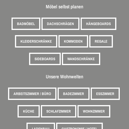
Möbel selbst planen
BADMÖBEL
DACHSCHRÄGEN
HÄNGEBOARDS
KLEIDERSCHRÄNKE
KOMMODEN
REGALE
SIDEBOARDS
WANDSCHRÄNKE
Unsere Wohnwelten
ARBEITSZIMMER / BÜRO
BADEZIMMER
ESSZIMMER
KÜCHE
SCHLAFZIMMER
WOHNZIMMER
LADENBAU
GASTRONOMIE / HOTEL