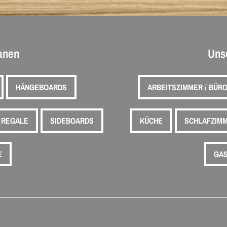
lanen
Uns
HÄNGEBOARDS
ARBEITSZIMMER / BÜR
REGALE
SIDEBOARDS
KÜCHE
SCHLAFZIM
E
GAS