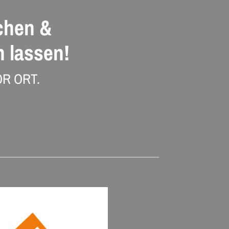
chen &
 lassen!
R ORT.