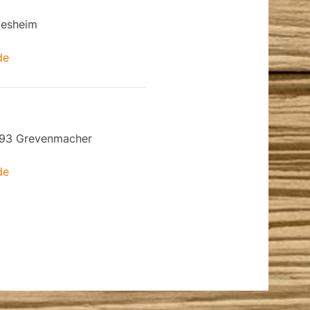
desheim
de
6793 Grevenmacher
de