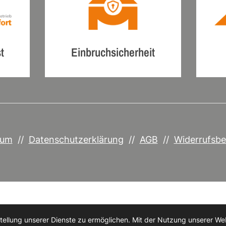
t
Einbruchsicherheit
sum
//
Datenschutzerklärung
//
AGB
//
Widerrufsbe
© 2026 Tischlerei Albert Mohnen OHG
llung unserer Dienste zu ermöglichen. Mit der Nutzung unserer Webs