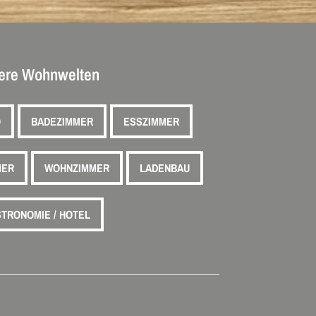
ere Wohnwelten
O
BADEZIMMER
ESSZIMMER
MER
WOHNZIMMER
LADENBAU
TRONOMIE / HOTEL