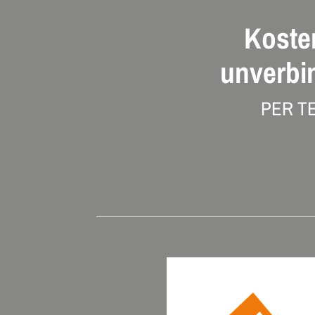
Koste
unverbi
PER T