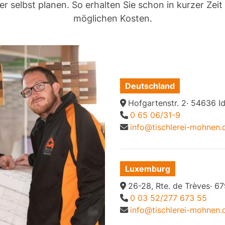
r selbst planen. So erhalten Sie schon in kurzer Zei
möglichen Kosten.
Deutschland
Hofgartenstr. 2· 54636 I
0 65 06/31-9
info@tischlerei-mohnen.
Luxemburg
26-28, Rte. de Trèves· 
0 03 52/277 673 55
info@tischlerei-mohnen.