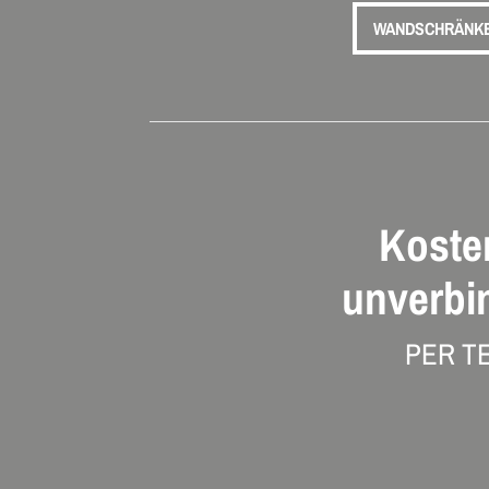
WANDSCHRÄNK
Koste
unverbi
PER T