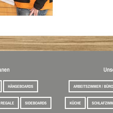
lanen
Uns
HÄNGEBOARDS
ARBEITSZIMMER / BÜR
REGALE
SIDEBOARDS
KÜCHE
SCHLAFZIM