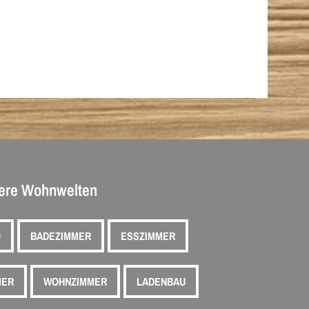
ere Wohnwelten
O
BADEZIMMER
ESSZIMMER
MER
WOHNZIMMER
LADENBAU