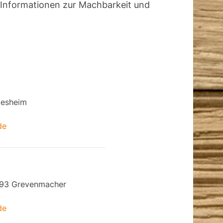
t Informationen zur Machbarkeit und
desheim
de
6793 Grevenmacher
de