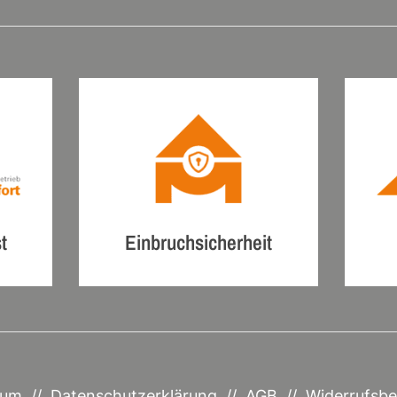
t
Einbruchsicherheit
sum
//
Datenschutzerklärung
//
AGB
//
Widerrufsbe