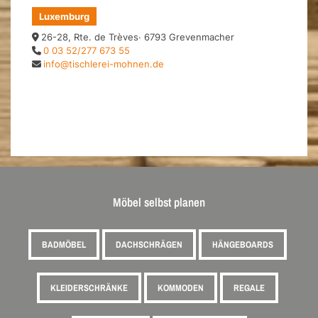
Luxemburg
26-28, Rte. de Trèves· 6793 Grevenmacher
0 03 52/277 673 55
info@tischlerei-mohnen.de
Möbel selbst planen
BADMÖBEL
DACHSCHRÄGEN
HÄNGEBOARDS
KLEIDERSCHRÄNKE
KOMMODEN
REGALE