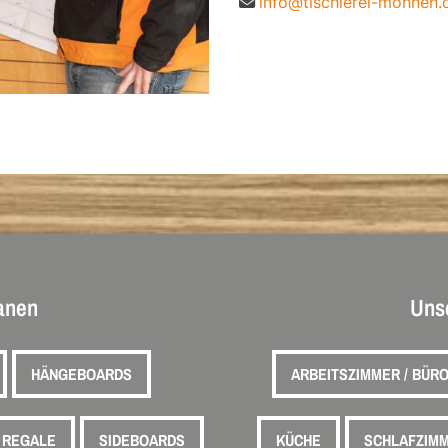
info@tischlerei-mohnen.
lanen
Uns
HÄNGEBOARDS
ARBEITSZIMMER / BÜR
REGALE
SIDEBOARDS
KÜCHE
SCHLAFZIM