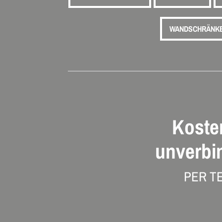
WANDSCHRÄNK
Koste
unverbi
PER T