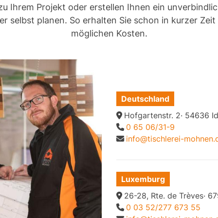
zu Ihrem Projekt oder erstellen Ihnen ein unverbindli
r selbst planen. So erhalten Sie schon in kurzer Zei
möglichen Kosten.
Deutschland
Hofgartenstr. 2· 54636 I
0 65 06/31-9
info@tischlerei-mohnen.
Luxemburg
26-28, Rte. de Trèves· 
0 03 52/277 673 55