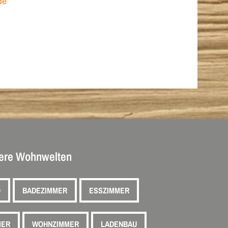
de
ere Wohnwelten
O
BADEZIMMER
ESSZIMMER
MER
WOHNZIMMER
LADENBAU