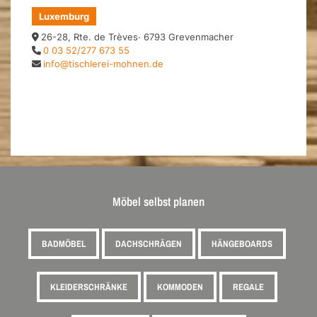
Luxemburg
26-28, Rte. de Trèves· 6793 Grevenmacher
0 03 52/277 673 55
info@tischlerei-mohnen.de
Möbel selbst planen
BADMÖBEL
DACHSCHRÄGEN
HÄNGEBOARDS
KLEIDERSCHRÄNKE
KOMMODEN
REGALE