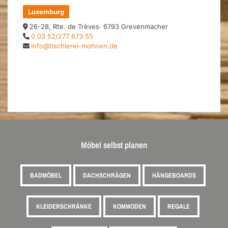
Luxemburg
26-28, Rte. de Trèves· 6793 Grevenmacher
0 03 52/277 673 55
info@tischlerei-mohnen.de
Möbel selbst planen
BADMÖBEL
DACHSCHRÄGEN
HÄNGEBOARDS
KLEIDERSCHRÄNKE
KOMMODEN
REGALE