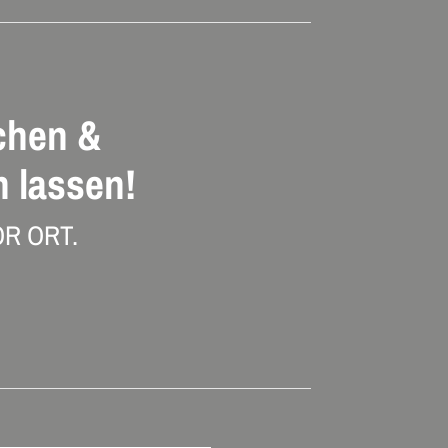
chen &
 lassen!
R ORT.