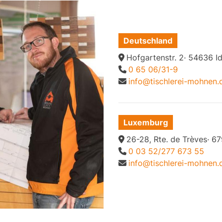
Deutschland
Hofgartenstr. 2· 54636 I
0 65 06/31-9
info@tischlerei-mohnen.
Luxemburg
26-28, Rte. de Trèves· 
0 03 52/277 673 55
info@tischlerei-mohnen.