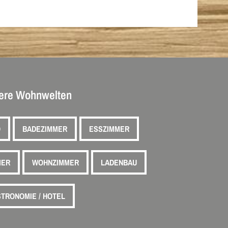
ere Wohnwelten
O
BADEZIMMER
ESSZIMMER
MER
WOHNZIMMER
LADENBAU
TRONOMIE / HOTEL