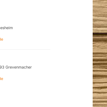
desheim
de
6793 Grevenmacher
de