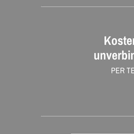
Koste
unverbi
PER T