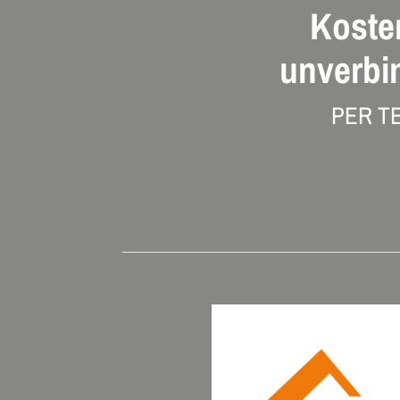
Koste
unverbi
PER T