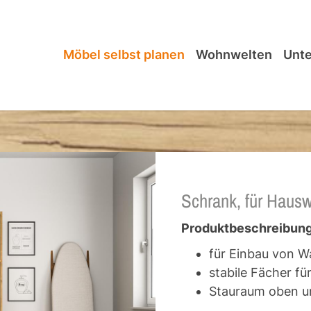
Möbel selbst planen
Wohnwelten
Unt
Schrank, für Hausw
Produktbeschreibung
für Einbau von 
stabile Fächer fü
Stauraum oben u