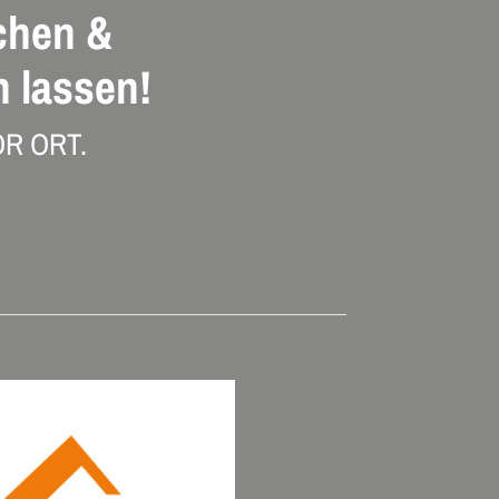
chen &
 lassen!
R ORT.