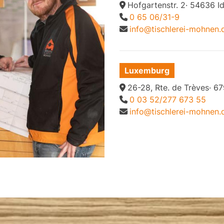
Hofgartenstr. 2· 54636 I
0 65 06/31-9
info@tischlerei-mohnen.
Luxemburg
26-28, Rte. de Trèves· 
0 03 52/277 673 55
info@tischlerei-mohnen.