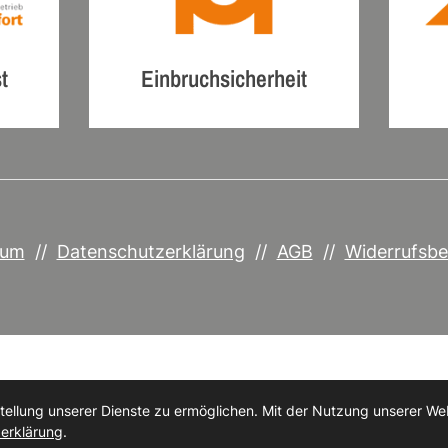
t
Einbruchsicherheit
sum
//
Datenschutzerklärung
//
AGB
//
Widerrufsbe
© 2026 Tischlerei Albert Mohnen OHG
llung unserer Dienste zu ermöglichen. Mit der Nutzung unserer Webs
erklärung
.