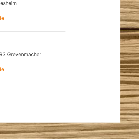
desheim
de
6793 Grevenmacher
de