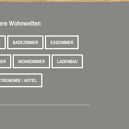
ere Wohnwelten
O
BADEZIMMER
ESSZIMMER
MER
WOHNZIMMER
LADENBAU
TRONOMIE / HOTEL