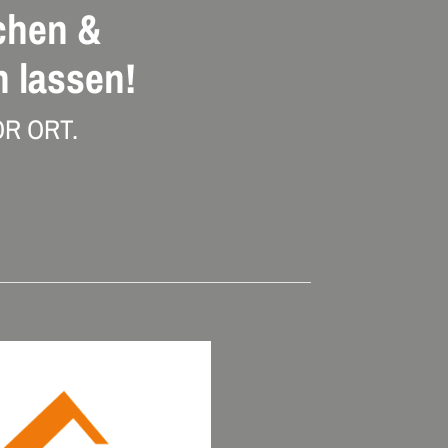
chen &
 lassen!
R ORT.