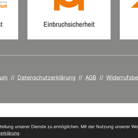
t
Einbruchsicherheit
sum
//
Datenschutzerklärung
//
AGB
//
Widerrufsbe
© 2026 Tischlerei Albert Mohnen OHG
llung unserer Dienste zu ermöglichen. Mit der Nutzung unserer Webs
erklärung
.