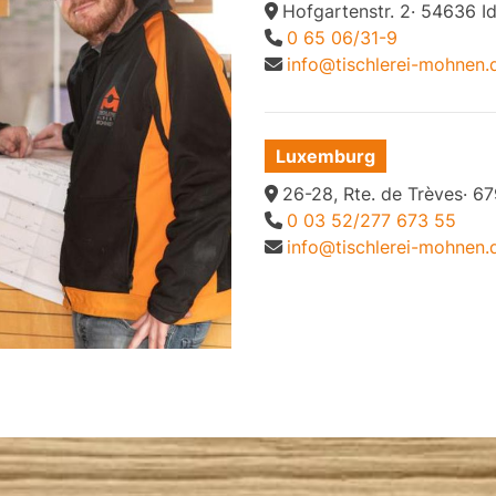
Hofgartenstr. 2· 54636 I
0 65 06/31-9
info@tischlerei-mohnen.
Luxemburg
26-28, Rte. de Trèves· 
0 03 52/277 673 55
info@tischlerei-mohnen.