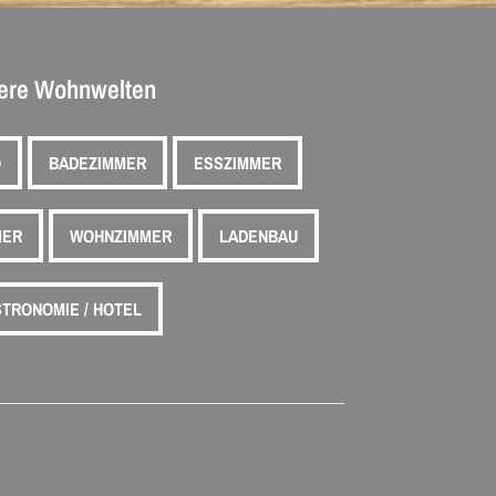
ere Wohnwelten
O
BADEZIMMER
ESSZIMMER
MER
WOHNZIMMER
LADENBAU
TRONOMIE / HOTEL