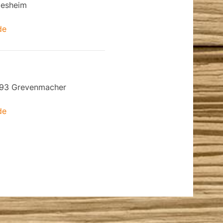
desheim
de
6793 Grevenmacher
de