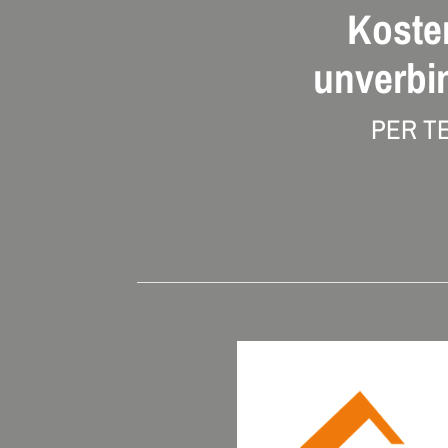
Koste
unverbi
PER T